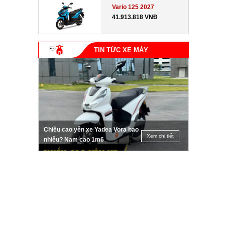
Vario 125 2027
41.913.818 VNĐ
TIN TỨC XE MÁY
Chiều cao yên xe Yadea Vora bao
Xem chi tiết
nhiêu? Nam cao 1m6