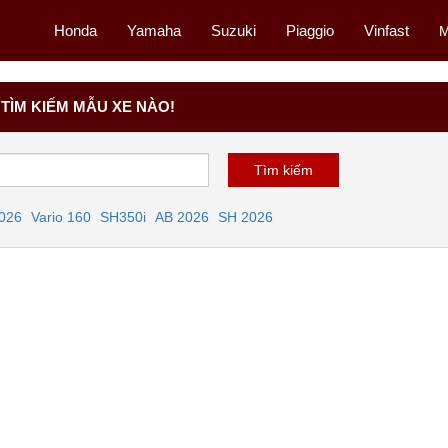
Honda
Yamaha
Suzuki
Piaggio
Vinfast
M
TÌM KIẾM MẪU XE NÀO!
2026
Vario 160
SH350i
AB 2026
SH 2026