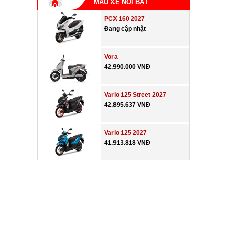
MẪU XE NỔI BẬT
PCX 160 2027
Đang cập nhật
Vora
42.990.000 VNĐ
Vario 125 Street 2027
42.895.637 VNĐ
Vario 125 2027
41.913.818 VNĐ