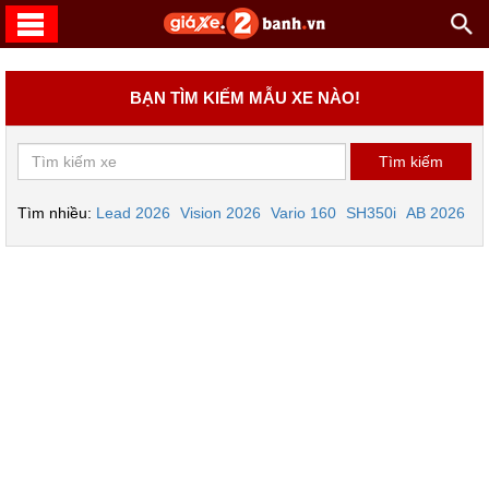
BẠN TÌM KIẾM MẪU XE NÀO!
Tìm nhiều:
Lead 2026
Vision 2026
Vario 160
SH350i
AB 2026