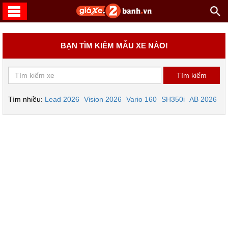
BẠN TÌM KIẾM MẪU XE NÀO!
Tìm nhiều:
Lead 2026
Vision 2026
Vario 160
SH350i
AB 2026