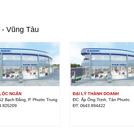
a - Vũng Tàu
 LỘC NGÂN
ĐẠI LÝ THÀNH DOANH
52 Bạch Đằng, P. Phước Trung
ĐC: Ấp Ông Trịnh, Tân Phước
3.825209
ÐT: 0643.894422