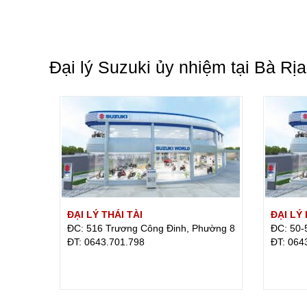
Đại lý Suzuki ủy nhiệm tại Bà Rị
ĐẠI LÝ THÁI TÀI
ĐẠI LÝ
ĐC: 516 Trương Công Đinh, Phường 8
ĐC: 50-
ÐT: 0643.701.798
ÐT: 064