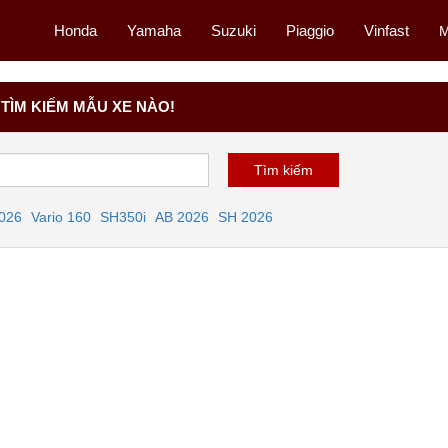
Honda
Yamaha
Suzuki
Piaggio
Vinfast
M
TÌM KIẾM MẪU XE NÀO!
2026
Vario 160
SH350i
AB 2026
SH 2026