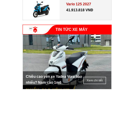
Vario 125 2027
41.913.818 VNĐ
TIN TỨC XE MÁY
Chiều cao yên xe Yadea Vora bao
Xem chi tiết
nhiêu? Nam cao 1m6