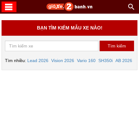
BẠN TÌM KIẾM MẪU XE NÀO!
Tìm nhiều:
Lead 2026
Vision 2026
Vario 160
SH350i
AB 2026