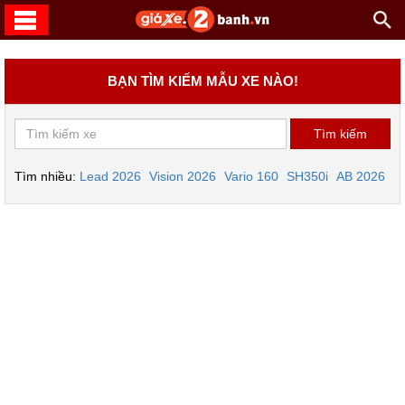
BẠN TÌM KIẾM MẪU XE NÀO!
Tìm nhiều:
Lead 2026
Vision 2026
Vario 160
SH350i
AB 2026