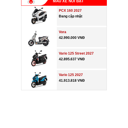
MẪU XE NỔI BẬT
PCX 160 2027
Đang cập nhật
Vora
42.990.000 VNĐ
Vario 125 Street 2027
42.895.637 VNĐ
Vario 125 2027
41.913.818 VNĐ