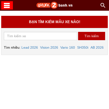
BẠN TÌM KIẾM MẪU XE NÀO!
Tìm nhiều:
Lead 2026
Vision 2026
Vario 160
SH350i
AB 2026