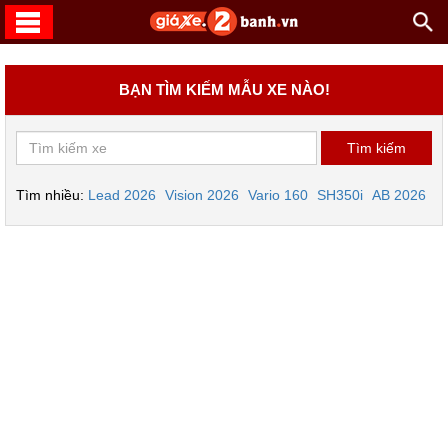
BẠN TÌM KIẾM MẪU XE NÀO!
Tìm nhiều:
Lead 2026
Vision 2026
Vario 160
SH350i
AB 2026