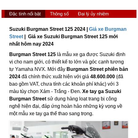
Đặc tính nổi bật
Thông số
Đại lý ủy nhiệm
Suzuki Burgman Street 125 2024 |
Giá xe Burgman
Street
| Giá xe Suzuki Burgman Street 125 mới
nhất hôm nay 2024
Burgman Street 125
là mẫu xe ga được Suzuki định
vị cho nam giới, có thiết kế to lớn và góc cạnh tương
tự Yamaha NVX. Mới đây
Burgman Street phiên bản
2024
đã chính thức xuất hiện với giá
48.600.000
(đã
bao gồm VAT, chưa tính các khoản phí khác) với 3
màu tùy chọn Xám - Trắng - Đen.
Xe tay ga Suzuki
Burgman Street
sử dụng hàng loạt trang bị công
nghệ hiện đại, đáp ứng hoàn hảo những kỳ vọng về
một mẫu xe tay ga thể thao sang trọng.