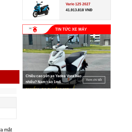
Vario 125 2027
41.913.818 VNĐ
TIN TỨC XE MÁY
Chiều cao yên xe Yadea Vora bao
Xem chi tiết
nhiêu? Nam cao 1m6
ra mắt