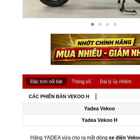
Đặc tính nổi bật
Thông số
Đại lý ủy nhiệm
CÁC PHIÊN BẢN VEKOO H
Yadea Vekoo
Yadea Vekoo H
Hãng YADEA vừa cho ra mắt dòng
xe điện Veko