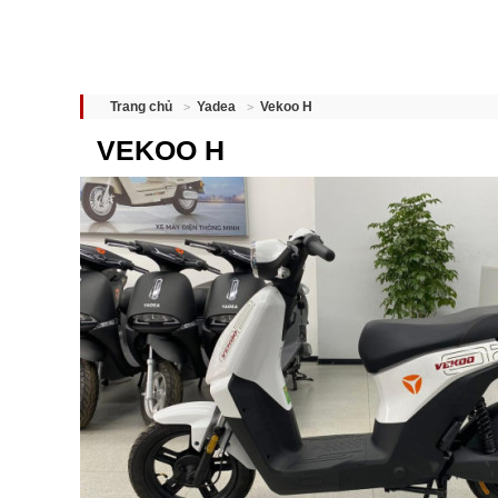
Vekoo H
Trang chủ
Yadea
VEKOO H