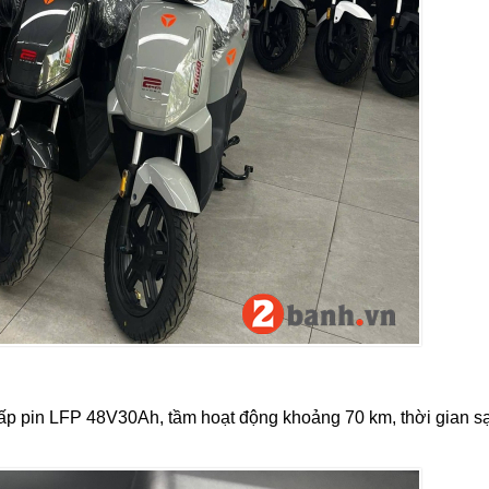
p pin LFP 48V30Ah, tầm hoạt động khoảng 70 km, thời gian sạ