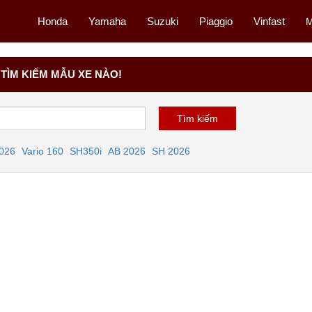
Honda
Yamaha
Suzuki
Piaggio
Vinfast
M
TÌM KIẾM MẪU XE NÀO!
2026
Vario 160
SH350i
AB 2026
SH 2026