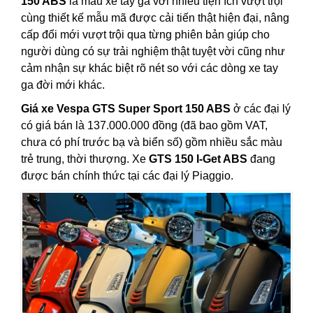
150 ABS
là mẫu xe tay ga với nhiều tiện ích vượt trội
cùng thiết kế mẫu mã được cải tiến thật hiện đại, nâng
cấp đổi mới vượt trội qua từng phiên bản giúp cho
người dùng có sự trải nghiệm thật tuyệt vời cũng như
cảm nhận sự khác biệt rõ nét so với các dòng xe tay
ga đời mới khác.
Giá xe Vespa GTS Super Sport 150 ABS
ở các đại lý
có giá bán là 137.000.000 đồng (đã bao gồm VAT,
chưa có phí trước bạ và biển số) gồm nhiều sắc màu
trẻ trung, thời thượng. Xe
GTS 150 I-Get ABS
đang
được bán chính thức tại các đại lý Piaggio.