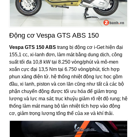
Động cơ Vespa GTS ABS 150
Vespa GTS 150 ABS
trang bị động cơ i-Get hiện đại
155,1 cc, xi-lanh đơn, làm mát bằng dung dịch, công
suất tối đa 10,8 kW tại 8.250 vòng/phút và mô-men
xoắn cực đại 13,5 Nm tại 6.750 vòng/phút, tích hợp
phun xăng điện tử. hệ thống nhiệt động lực học gồm
đầu, xi lanh, piston và con lăn cũng như tất cả các bộ
phận chuyển động được tối ưu hóa để giảm trọng
lượng và lực ma sát; trục khuỷu giảm rõ rệt độ rung; hệ
thống làm mát mang bộ tản nhiệt tích hợp vào động
cơ, giảm trọng lượng tổng thể của xe và khí thải.