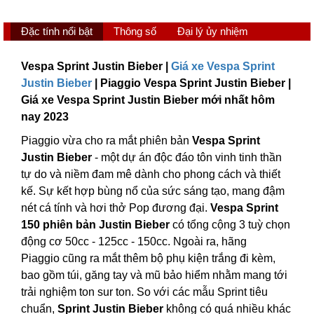
Đặc tính nổi bật
Thông số
Đại lý ủy nhiệm
Vespa Sprint Justin Bieber |
Giá xe Vespa Sprint
Justin Bieber
| Piaggio Vespa Sprint Justin Bieber |
Giá xe Vespa Sprint Justin Bieber mới nhất hôm
nay 2023
Piaggio vừa cho ra mắt phiên bản
Vespa Sprint
Justin Bieber
- một dự án độc đáo tôn vinh tinh thần
tự do và niềm đam mê dành cho phong cách và thiết
kế. Sự kết hợp bùng nổ của sức sáng tạo, mang đậm
nét cá tính và hơi thở Pop đương đại.
Vespa Sprint
150 phiên bản Justin Bieber
có tổng cộng 3 tuỳ chọn
động cơ 50cc - 125cc - 150cc. Ngoài ra, hãng
Piaggio cũng ra mắt thêm bộ phụ kiện trắng đi kèm,
bao gồm túi, găng tay và mũ bảo hiểm nhằm mang tới
trải nghiệm ton sur ton. So với các mẫu Sprint tiêu
chuẩn,
Sprint Justin Bieber
không có quá nhiều khác