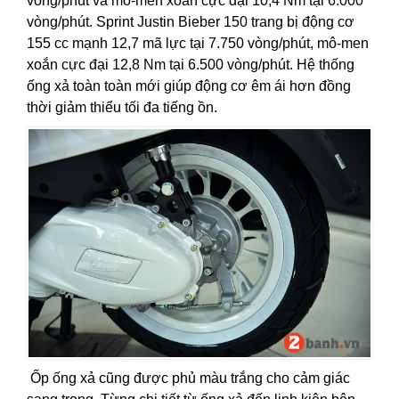
vòng/phút và mô-men xoắn cực đại 10,4 Nm tại 6.000
vòng/phút. Sprint Justin Bieber 150 trang bị động cơ
155 cc mạnh 12,7 mã lực tại 7.750 vòng/phút, mô-men
xoắn cực đại 12,8 Nm tại 6.500 vòng/phút. Hệ thống
ống xả toàn toàn mới giúp động cơ êm ái hơn đồng
thời giảm thiểu tối đa tiếng ồn.
Ốp ống xả cũng được phủ màu trắng cho cảm giác