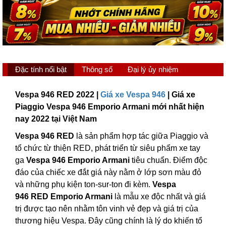
Đặc tính nổi bật
Thông số
Đại lý ủy nhiệm
Vespa 946 RED 2022 |
Giá xe Vespa 946
| Giá xe
Piaggio Vespa 946 Emporio Armani mới nhất hiện
nay 2022 tại Việt Nam
Vespa 946 RED
là sản phẩm hợp tác giữa Piaggio và
tổ chức từ thiện RED, phát triển từ siêu phẩm xe tay
ga
Vespa 946 Emporio Armani
tiêu chuẩn. Điểm độc
đáo của chiếc xe đắt giá này nằm ở lớp sơn màu đỏ
và những phụ kiện ton-sur-ton đi kèm.
Vespa
946 RED Emporio Armani
là mẫu xe độc nhất và giá
trị được tạo nên nhằm tôn vinh vẻ đẹp và giá trị của
thương hiệu Vespa. Đây cũng chính là lý do khiến tổ