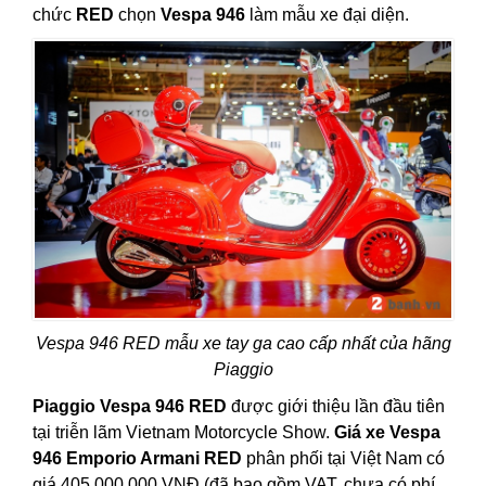
chức
RED
chọn
Vespa 946
làm mẫu xe đại diện.
Vespa 946 RED mẫu xe tay ga cao cấp nhất của hãng
Piaggio
Piaggio Vespa 946 RED
được giới thiệu lần đầu tiên
tại triễn lãm Vietnam Motorcycle Show.
Giá xe Vespa
946 Emporio Armani RED
phân phối tại Việt Nam có
giá 405.000.000 VNĐ (đã bao gồm VAT, chưa có phí