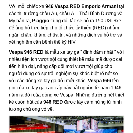
Với mỗi chiếc xe
946 Vespa RED
Emporio Armani
tại
các thị trường châu Âu, châu Á – Thái Bình Dương và
Mỹ bán ra,
Piaggio
cùng đối tác sẽ bỏ ra 150 USD/xe
để ủng hộ trực tiếp cho tổ chức từ thiện (RED) nhằm
ngăn chặn, khám, chữa trị, và những dịch vụ hỗ trợ và
xét nghiệm căn bệnh thế kỷ HIV.
Vespa 946 RED
là mẫu xe tay ga ” đình đám nhất ” với
nhiều tiện ích vượt trội cùng thiết kế mẫu mã được cải
tiến hiện đại, nâng cấp đổi mới vượt trội giúp cho
người dùng có sự trải nghiệm sự khác biệt rõ nét so
với các dòng xe tay ga đời mới khác.
Vespa 946
tên
gọi của xe tay ga cao cấp này bắt nguồn từ năm 1946,
năm ra đời của dòng xe Vespa. Những đường nét thiết
kế cuốn hút của
946 RED
được lấy cảm hứng từ hình
tượng chú ong vò vẽ.