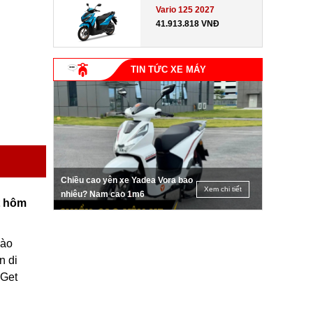
Vario 125 2027
41.913.818 VNĐ
TIN TỨC XE MÁY
Chiều cao yên xe Yadea Vora bao
Xem chi tiết
nhiêu? Nam cao 1m6
t hôm
vào
n di
iGet