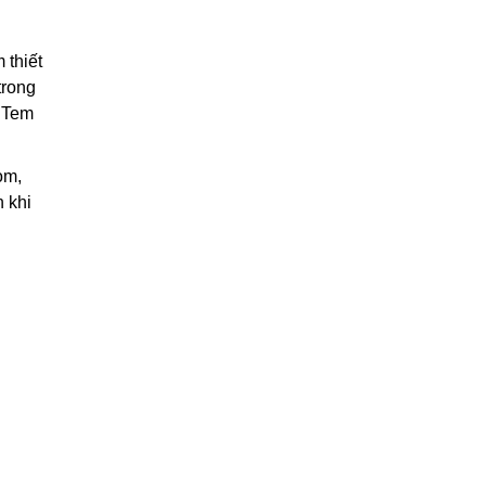
 thiết
trong
. Tem
om,
 khi