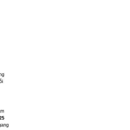
ăng
ỗi
ăm
25
ngang