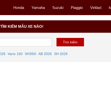
Honda
Yamaha
Suzuki
Piaggio
Vinfast
M
TÌM KIẾM MẪU XE NÀO!
2026
Vario 160
SH350i
AB 2026
SH 2026