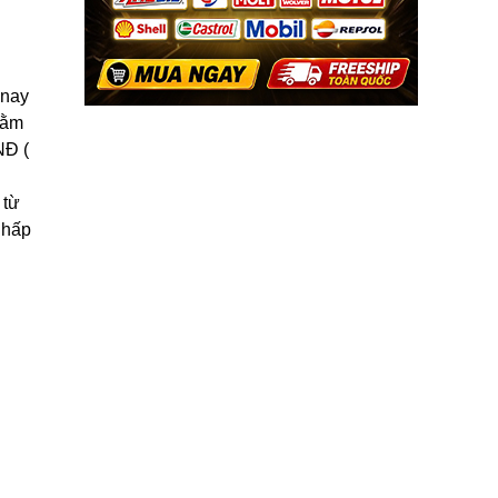
 nay
hằm
NĐ (
 từ
 hấp