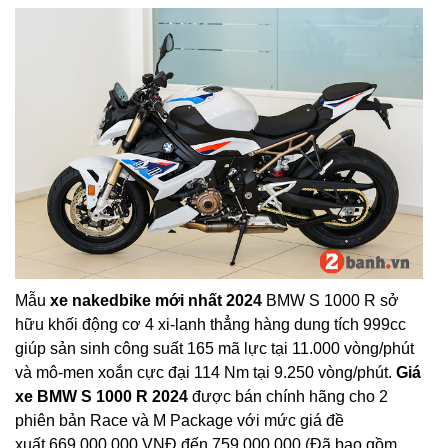
Mẫu
xe nakedbike mới nhất 2024
BMW S 1000 R sở
hữu khối động cơ 4 xi-lanh thẳng hàng dung tích 999cc
giúp sản sinh công suất 165 mã lực tại 11.000 vòng/phút
và mô-men xoắn cực đại 114 Nm tại 9.250 vòng/phút.
Giá
xe BMW S 1000 R 2024
được bán chính hãng cho 2
phiên bản Race và M Package với mức giá đề
xuất 669.000.000 VNĐ đến 759.000.000 (Đã bao gồm