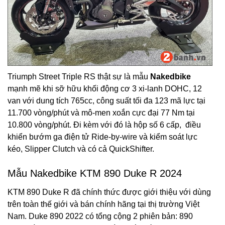
Triumph Street Triple RS thật sự là mẫu
Nakedbike
mạnh mẽ khi sỡ hữu khối động cơ 3 xi-lanh DOHC, 12
van với dung tích 765cc, công suất tối đa 123 mã lực tại
11.700 vòng/phút và mô-men xoắn cực đại 77 Nm tại
10.800 vòng/phút. Đi kèm với đó là hộp số 6 cấp, điều
khiển bướm ga điện tử Ride-by-wire và kiểm soát lực
kéo, Slipper Clutch và có cả QuickShifter.
Mẫu Nakedbike KTM 890 Duke R 2024
KTM 890 Duke R đã chính thức được giới thiệu với dùng
trên toàn thế giới và bán chính hãng tại thị trường Việt
Nam. Duke 890 2022 có tổng cộng 2 phiên bản: 890