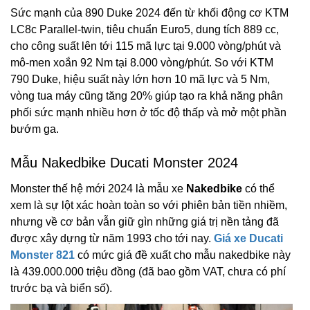
Sức mạnh của 890 Duke 2024 đến từ khối động cơ KTM
LC8c Parallel-twin, tiêu chuẩn Euro5, dung tích 889 cc,
cho công suất lên tới 115 mã lực tại 9.000 vòng/phút và
mô-men xoắn 92 Nm tại 8.000 vòng/phút. So với KTM
790 Duke, hiệu suất này lớn hơn 10 mã lực và 5 Nm,
vòng tua máy cũng tăng 20% giúp tạo ra khả năng phân
phối sức mạnh nhiều hơn ở tốc độ thấp và mở một phần
bướm ga.
Mẫu Nakedbike Ducati Monster 2024
Monster thế hệ mới 2024 là mẫu xe
Nakedbike
có thể
xem là sự lột xác hoàn toàn so với phiên bản tiền nhiềm,
nhưng về cơ bản vẫn giữ gìn những giá trị nền tảng đã
được xây dựng từ năm 1993 cho tới nay.
Giá xe Ducati
Monster 821
có mức giá đề xuất cho mẫu nakedbike này
là 439.000.000 triệu đồng (đã bao gồm VAT, chưa có phí
trước bạ và biển số).