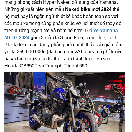
mang phong cách Hyper Naked cỡ trung của Yamaha.
Những gì xuất hiện trên mẫu
Naked bike mới 2024
thế
hệ mới này là ngôn ngữ thiết kế khác hoàn toàn so với
các mẫu xe trong cùng phân khúc với lối thiết kế thay đổi
theo hướng mạnh mẽ và hầm hố hơn.
Giá xe Yamaha
MT-07 2024
gồm 3 màu là Storm Fluo, Icon Blue, Tech
Black được các đại lý phân phối chính thức với giá niêm
yết là 259.000.000đ (đã bao gồm VAT, chưa có phí trước
bạ và biển số) và là đối thủ cạnh tranh trực tiếp với
Honda CB650R và Triumph Trident 660.