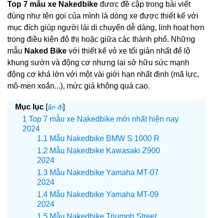
Top 7 mẫu xe Nakedbike
đươc đề cập trong bài viết
đúng như tên gọi của mình là dòng xe được thiết kế với
mục đích giúp người lái di chuyển dễ dàng, linh hoạt hơn
trong điều kiện đô thị hoặc giữa các thành phố. Những
mẫu
Naked Bike
với thiết kế vỏ xe tối giản nhất để lộ
khung sườn và động cơ nhưng lại sở hữu sức mạnh
động cơ khá lớn với một vài giới hạn nhất định (mã lực,
mô-men xoắn...), mức giá không quá cao.
Mục lục
[
]
ẩn đi
Top 7 mẫu xe Nakedbike mới nhất hiện nay
2024
Mẫu Nakedbike BMW S 1000 R
Mẫu Nakedbike Kawasaki Z900
2024
Mẫu Nakedbike Yamaha MT-07
2024
Mẫu Nakedbike Yamaha MT-09
2024
Mẫu Nakedbike Triumph Street