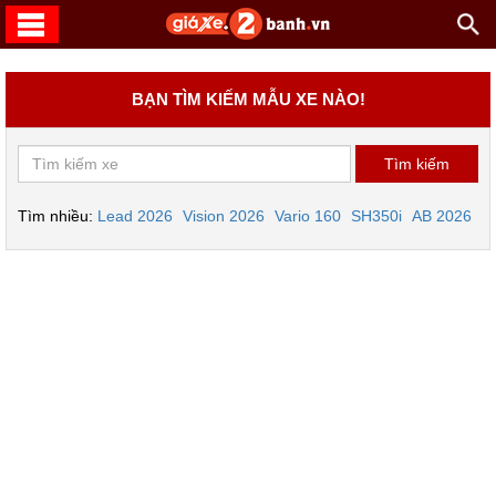
BẠN TÌM KIẾM MẪU XE NÀO!
Tìm nhiều:
Lead 2026
Vision 2026
Vario 160
SH350i
AB 2026