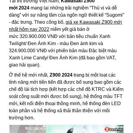
Tại thị trường Việt Nam,
Kawasaki Z900
mới 2024
mang lại những trải nghiệm “Thú vị và dễ
dàng” với sự nâng tầm của ngôn ngữ thiết kế “Sugomi”
- đặc trưng. Theo công bố,
giá xe Kawasaki Z900 mới
nhất hôm nay 2022
niêm yết giá bán ở
mức 320.900.000 VNĐ với bản tiêu chuẩn Xanh
Twilight/ Đen Ánh Kim - màu Đen ánh kim và
324.900.000 VNĐ với phiên bản màu Đặc biệt màu
Xanh Lime Candy/ Đen Ánh Kim (đã bao gồm VAT,
giao hải quan).
Ở thế hệ mới nhất,
Z900 2024
trang bị một loạt các
tính năng mới tiên tiến đã được bổ sung bao gồm các
chế độ lái tích hợp (kết hợp các chế độ KTRC và Kiểm
soát công suất mới được bổ sung), hệ thống màu TFT
mới, kết nối điện thoại thông minh, hệ thống đèn LED
toàn phần và hệ thống xả thải thân thiện với môi
trường hơn.