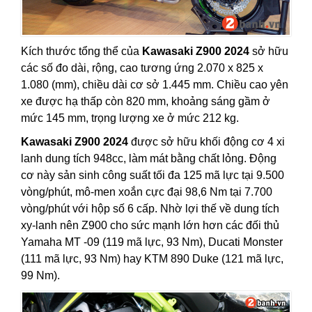
Kích thước tổng thể của
Kawasaki Z900 2024
sở hữu
các số đo dài, rộng, cao tương ứng 2.070 x 825 x
1.080 (mm), chiều dài cơ sở 1.445 mm. Chiều cao yên
xe được hạ thấp còn 820 mm, khoảng sáng gầm ở
mức 145 mm, trọng lượng xe ở mức 212 kg.
Kawasaki Z900 2024
được sở hữu khối động cơ 4 xi
lanh dung tích 948cc, làm mát bằng chất lỏng. Động
cơ này sản sinh công suất tối đa 125 mã lực tại 9.500
vòng/phút, mô-men xoắn cực đại 98,6 Nm tại 7.700
vòng/phút với hộp số 6 cấp. Nhờ lợi thế về dung tích
xy-lanh nên Z900 cho sức mạnh lớn hơn các đối thủ
Yamaha MT -09 (119 mã lực, 93 Nm), Ducati Monster
(111 mã lực, 93 Nm) hay KTM 890 Duke (121 mã lực,
99 Nm).