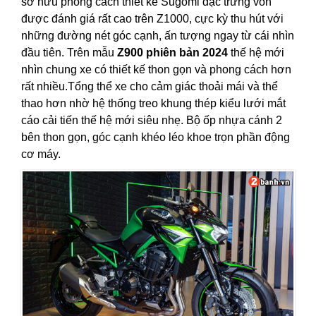
sở hữu phong cách thiết kế Sugomi đặc trưng vốn
được đánh giá rất cao trên Z1000, cực kỳ thu hút với
những đường nét góc cạnh, ấn tượng ngay từ cái nhìn
đầu tiên. Trên mẫu
Z900 phiên bản 2024
thế hệ mới
nhìn chung xe có thiết kế thon gọn và phong cách hơn
rất nhiều.Tổng thể xe cho cảm giác thoải mái và thể
thao hơn nhờ hệ thống treo khung thép kiểu lưới mắt
cáo cải tiến thế hệ mới siêu nhẹ. Bộ ốp nhựa cánh 2
bên thon gọn, góc cạnh khéo léo khoe trọn phần động
cơ máy.