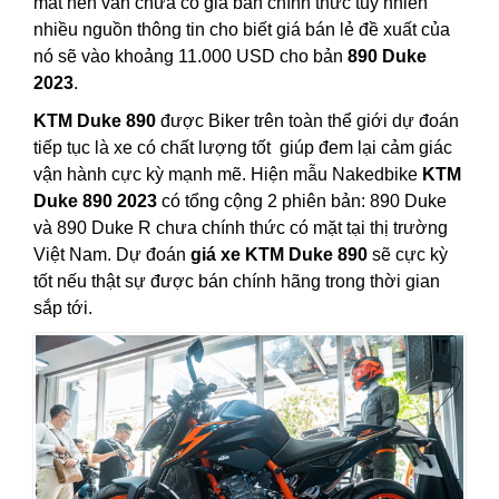
mắt nên vẫn chưa có giá bán chính thức tuy nhiên
nhiều nguồn thông tin cho biết giá bán lẻ đề xuất của
nó sẽ vào khoảng 11.000 USD cho bản
890 Duke
2023
.
KTM Duke 890
được Biker trên toàn thể giới dự đoán
tiếp tục là xe có chất lượng tốt giúp đem lại cảm giác
vận hành cực kỳ mạnh mẽ. Hiện mẫu Nakedbike
KTM
Duke 890 2023
có tổng cộng 2 phiên bản: 890 Duke
và 890 Duke R chưa chính thức có mặt tại thị trường
Việt Nam. Dự đoán
giá xe KTM Duke 890
sẽ cực kỳ
tốt nếu thật sự được bán chính hãng trong thời gian
sắp tới.