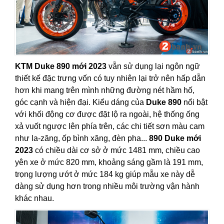
KTM Duke 890 mới 2023
vẫn sử dụng lại ngôn ngữ
thiết kế đặc trưng vốn có tuy nhiên lại trở nên hấp dẫn
hơn khi mang trên mình những đường nét hầm hố,
góc cạnh và hiện đại. Kiểu dáng của
Duke 890
nổi bật
với khối động cơ được đặt lộ ra ngoài, hệ thống ống
xả vuốt ngược lên phía trên, các chi tiết sơn màu cam
như la-zăng, ốp bình xăng, đèn pha...
890 Duke mới
2023
có chiều dài cơ sở ở mức 1481 mm, chiều cao
yên xe ở mức 820 mm, khoảng sáng gầm là 191 mm,
trọng lượng ướt ở mức 184 kg giúp mẫu xe này dễ
dàng sử dụng hơn trong nhiều môi trường vận hành
khác nhau.