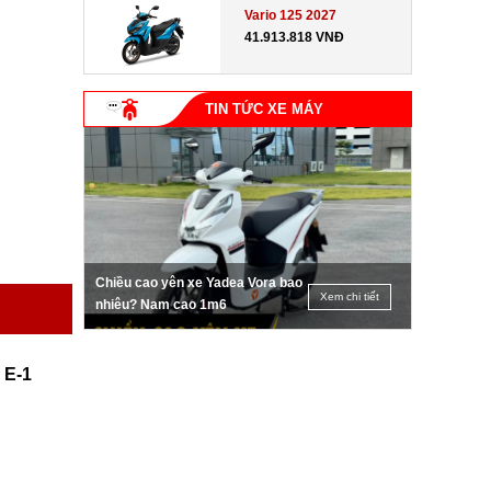
Vario 125 2027
41.913.818 VNĐ
TIN TỨC XE MÁY
Chiều cao yên xe Yadea Vora bao
Xem chi tiết
nhiêu? Nam cao 1m6
 E-1