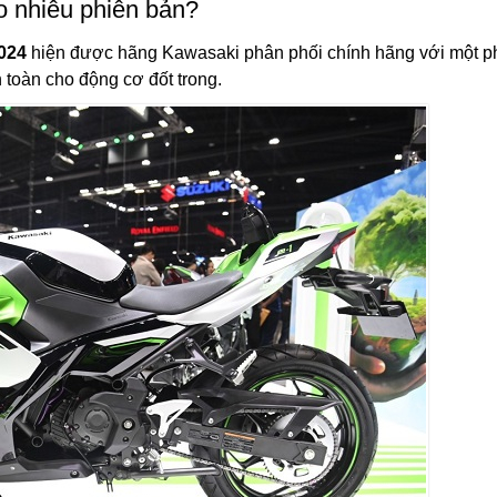
o nhiêu phiên bản?
2024
hiện được hãng Kawasaki phân phối chính hãng với một p
 toàn cho động cơ đốt trong.