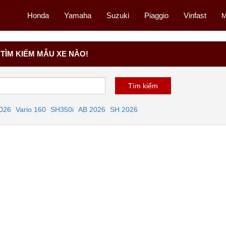
Honda
Yamaha
Suzuki
Piaggio
Vinfast
M
TÌM KIẾM MẪU XE NÀO!
2026
Vario 160
SH350i
AB 2026
SH 2026