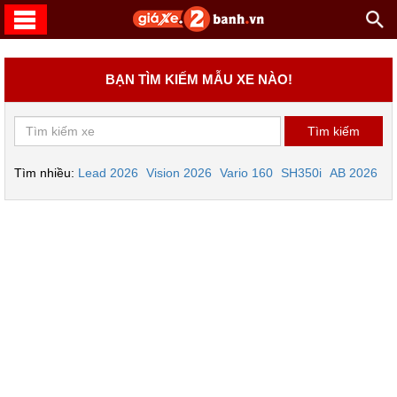
BẠN TÌM KIẾM MẪU XE NÀO!
Tìm nhiều:
Lead 2026
Vision 2026
Vario 160
SH350i
AB 2026