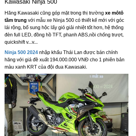
Kawasaki Ninja 500
Hãng Kawasaki cũng góp mặt trong thị trường
xe môtô
tầm trung
với mẫu xe Ninja 500 có thiết kế mới với góc
lái rộng, bổ sung hộc lấy gió giải nhiệt tốt hơn, hệ thống
đèn full LED, đồng hồ TFT, phanh ABS,nồi chống trượt,
quickshift v...v...
Ninja 500 2024
nhập khẩu Thái Lan được bán chính
hãng với giá đề xuất 194.000.000 VNĐ cho 1 phiên bản
màu xanh KRT của đội đua Kawasaki.