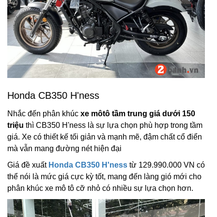
Honda CB350 H'ness
Nhắc đến phân khúc
xe môtô tầm trung giá dưới 150
triệu
thì CB350 H'ness là sự lựa chọn phù hợp trong tầm
giá. Xe có thiết kế tối giản và mạnh mẽ, đậm chất cổ điển
mà vẫn mang đường nét hiện đại
Giá đề xuất
Honda CB350 H'ness
từ 129.990.000 VN có
thể nói là mức giá cực kỳ tốt, mang đến làng gió mới cho
phân khúc xe mô tô cỡ nhỏ có nhiều sự lựa chọn hơn.