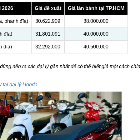
i 2026
Giá đề xuất
Giá lăn bánh tại TP.HCM
, phanh đĩa)
30.622.909
38.000.000
h đĩa)
31.801.091
40.000.000
h đĩa)
32.292.000
40.500.000
 dùng nên ra các đại lý gần nhất để có thể biết giá một cách chí
 tại đại lý Honda