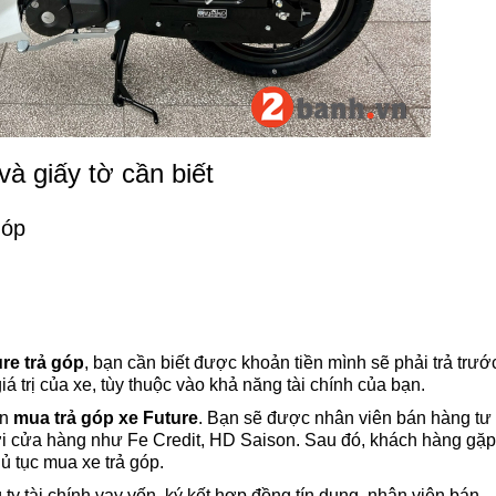
và giấy tờ cần biết
góp
re trả góp
, bạn cần biết được khoản tiền mình sẽ phải trả trướ
á trị của xe, tùy thuộc vào khả năng tài chính của bạn.
ốn
mua trả góp xe Future
. Bạn sẽ được nhân viên bán hàng tư
t với cửa hàng như Fe Credit, HD Saison. Sau đó, khách hàng gặp
hủ tục mua xe trả góp.
y tài chính vay vốn, ký kết hợp đồng tín dụng, nhân viên bán