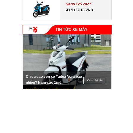
Vario 125 2027
41.913.818 VNĐ
TIN TỨC XE MÁY
Chiều cao yên xe Yadea Vora bao
Xem chi tiết
nhiêu? Nam cao 1m6