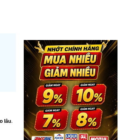
o lâu
.