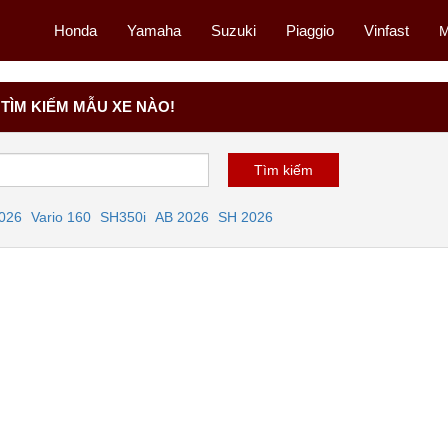
Honda
Yamaha
Suzuki
Piaggio
Vinfast
M
TÌM KIẾM MẪU XE NÀO!
2026
Vario 160
SH350i
AB 2026
SH 2026