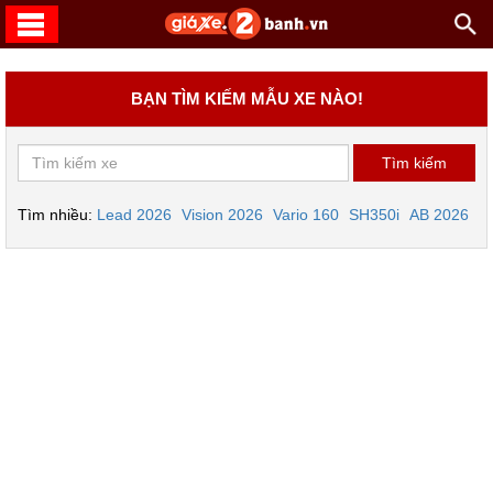
BẠN TÌM KIẾM MẪU XE NÀO!
Tìm nhiều:
Lead 2026
Vision 2026
Vario 160
SH350i
AB 2026