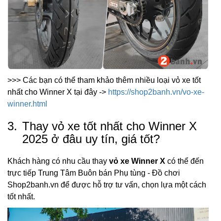
>>> Các bạn có thể tham khảo thêm nhiều loại vỏ xe tốt
nhất cho Winner X tại đây ->
https://shop2banh.vn/vo-xe-
winner.html
3.
Thay vỏ xe tốt nhất cho Winner X
2025 ở đâu uy tín, giá tốt?
Khách hàng có nhu cầu thay
vỏ xe Winner X
có thể đến
trực tiếp Trung Tâm Buôn bán Phụ tùng - Đồ chơi
Shop2banh.vn để được hỗ trợ tư vấn, chọn lựa một cách
tốt nhất.