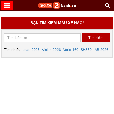
BẠN TÌM KIẾM MẪU XE NÀO!
Tìm nhiều:
Lead 2026
Vision 2026
Vario 160
SH350i
AB 2026