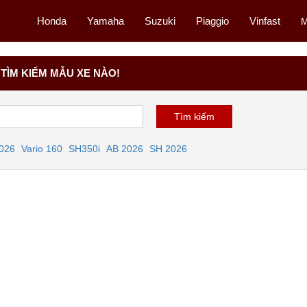
Honda
Yamaha
Suzuki
Piaggio
Vinfast
M
TÌM KIẾM MẪU XE NÀO!
2026
Vario 160
SH350i
AB 2026
SH 2026