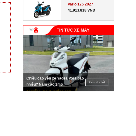
Vario 125 2027
41.913.818 VNĐ
TIN TỨC XE MÁY
Chiều cao yên xe Yadea Vora bao
Xem chi tiết
nhiêu? Nam cao 1m6