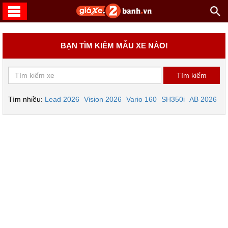
BẠN TÌM KIẾM MẪU XE NÀO!
Tìm nhiều:
Lead 2026
Vision 2026
Vario 160
SH350i
AB 2026