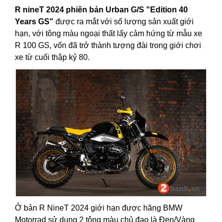
R nineT 2024 phiên bản Urban G/S "Edition 40
Years GS"
được ra mắt với số lượng sản xuất giới
hạn, với tông màu ngoại thất lấy cảm hứng từ mẫu xe
R 100 GS, vốn đã trở thành tượng đài trong giới chơi
xe từ cuối thập kỷ 80.
Ở bản R NineT 2024 giới hạn được hãng BMW
Motorrad sử dụng 2 tông màu chủ đạo là Đen/Vàng