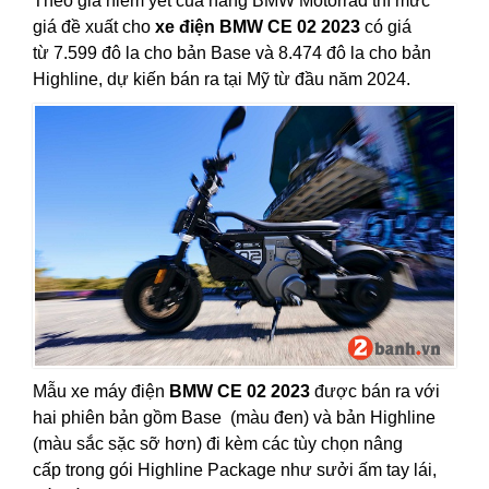
Theo giá niêm yết của hãng BMW Motorrad thì mức
giá đề xuất cho
xe điện BMW CE 02 2023
có giá
từ 7.599 đô la cho bản Base và 8.474 đô la cho bản
Highline, dự kiến bán ra tại Mỹ từ đầu năm 2024.
Mẫu xe máy điện
BMW CE 02 2023
được bán ra với
hai phiên bản gồm Base (màu đen) và bản Highline
(màu sắc sặc sỡ hơn) đi kèm các tùy chọn nâng
cấp trong gói Highline Package như sưởi ấm tay lái,