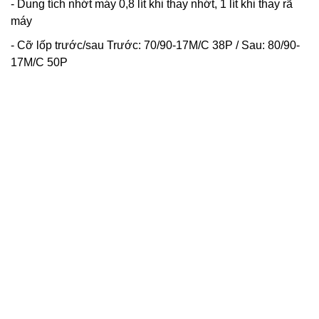
- Dung tích nhớt máy 0,8 lít khi thay nhớt, 1 lít khi thay rã
máy
- Cỡ lốp trước/sau Trước: 70/90-17M/C 38P / Sau: 80/90-
17M/C 50P