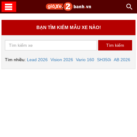
BẠN TÌM KIẾM MẪU XE NÀO!
Tìm nhiều:
Lead 2026
Vision 2026
Vario 160
SH350i
AB 2026