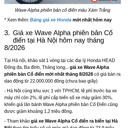
Wave Alpha phiên bản cổ điển màu Xám Trắng
* Xem thêm:
Bảng giá xe Honda
mới nhất hôm nay
3.
Giá xe Wave Alpha phiên bản Cổ
điển tại Hà Nội hôm nay tháng
8/2026
Tại Hà nội, khảo sát 1 vòng tại các đại lý Honda HEAD
Đống đa, Ba đình, Thăng long...
giá xe Wave Alpha
phiên bản Cổ điển mới nhất tháng 8/2026
có giá bán ra
dao động từ 22.000.000 đồng (chưa bao giấy)
- Hà Nội cùng khu vực 1 với TPHCM, lệ phí trước bạ xe
máy chỉ còn 2%, lệ phí cấp biển số xe máy giảm 30%,
khiến giá lăn bánh Wave Alpha phiên bản Cổ Điển cũng
được giảm khoảng 1,2 triệu đồng.
- Tham khảo
giá xe Wave Alpha Cổ điển ra biển tại Hà
Nội
theo tìm hiểu sẽ có mức giá dao động từ 23,9 triệu