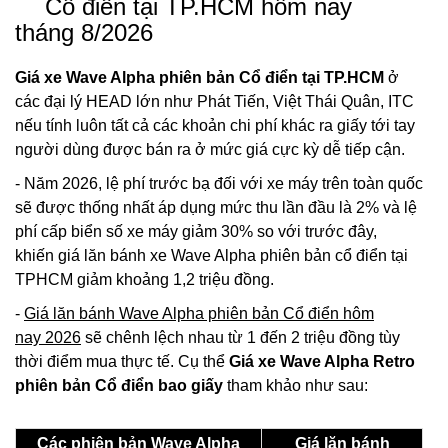
Cổ điển tại TP.HCM hôm nay
tháng 8/2026
Giá xe Wave Alpha phiên bản Cổ điển tại TP.HCM
ở
các đại lý HEAD lớn như Phát Tiến, Việt Thái Quân, ITC
nếu tính luôn tất cả các khoản chi phí khác ra giấy tới tay
người dùng được bán ra ở mức giá cực kỳ dễ tiếp cận.
- Năm 2026, lệ phí trước bạ đối với xe máy trên toàn quốc
sẽ được thống nhất áp dụng mức thu lần đầu là 2% và lệ
phí cấp biển số xe máy giảm 30% so với trước đây,
khiến giá lăn bánh xe Wave Alpha phiên bản cổ điển tại
TPHCM giảm khoảng 1,2 triệu đồng.
-
Giá lăn bánh Wave Alpha phiên bản Cổ điển hôm
nay 2026
sẽ chênh lệch nhau từ 1 đến 2 triệu đồng tùy
thời điểm mua thực tế. Cụ thể
Giá xe Wave Alpha Retro
phiên bản Cổ điển bao giấy
tham khảo như sau:
Các phiên bản Wave Alpha
Giá lăn bánh