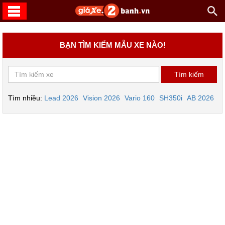
BẠN TÌM KIẾM MẪU XE NÀO!
Tìm nhiều:
Lead 2026
Vision 2026
Vario 160
SH350i
AB 2026