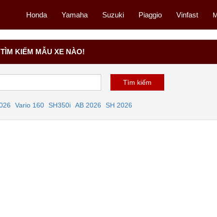
Honda
Yamaha
Suzuki
Piaggio
Vinfast
M
TÌM KIẾM MẪU XE NÀO!
2026
Vario 160
SH350i
AB 2026
SH 2026