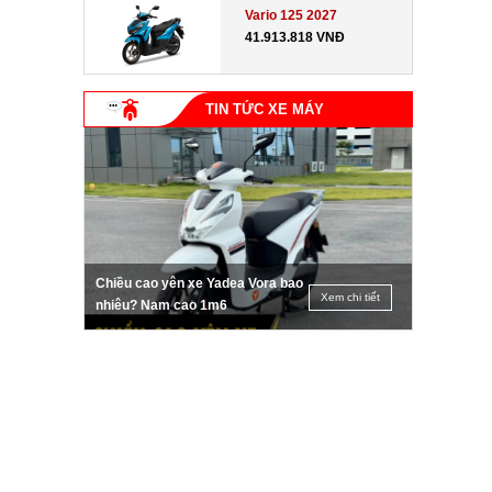
Vario 125 2027
41.913.818 VNĐ
TIN TỨC XE MÁY
Chiều cao yên xe Yadea Vora bao
Xem chi tiết
nhiêu? Nam cao 1m6