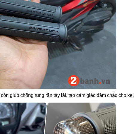
còn giúp chống rung rần tay lái, tạo cảm giác đầm chắc cho xe.