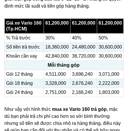
định mức lãi suất và tiền góp hàng tháng.
Giá xe Vario 160
61,200,000
61,200,000
61,200,000
(Tp.HCM)
% Trả trước
30%
40%
50%
Số tiền trả trước
18,360,000
24,480,000
30,600,000
Khoản cần vay
42,840,000
36,720,000
30,600,000
Mỗi tháng góp
Gói 12 tháng
4,511,000
3,696,240
3,071,000
Gói 18 tháng
3,328,000
2,676,240
2,222,000
Gói 24 tháng
2,751,000
2,166,240
1,803,000
Như vậy với hình thức
mua xe Vario 160 trả góp
, mặc
dù bạn phải trả chi phí cao hơn so với bình thường
nhưng số tiền sẽ được chia nhỏ ra hàng tháng, điều này
sẽ giúp bạn cân đối với thu nhập và có thể sở hữu ngay