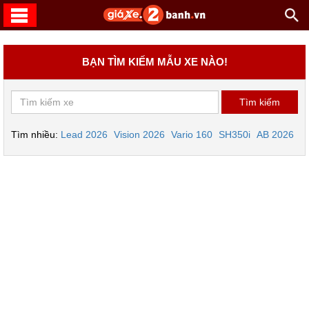
BẠN TÌM KIẾM MẪU XE NÀO!
Tìm nhiều:
Lead 2026
Vision 2026
Vario 160
SH350i
AB 2026