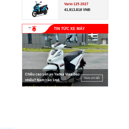
Vario 125 2027
41.913.818 VNĐ
TIN TỨC XE MÁY
Chiều cao yên xe Yadea Vora bao
Xem chi tiết
nhiêu? Nam cao 1m6