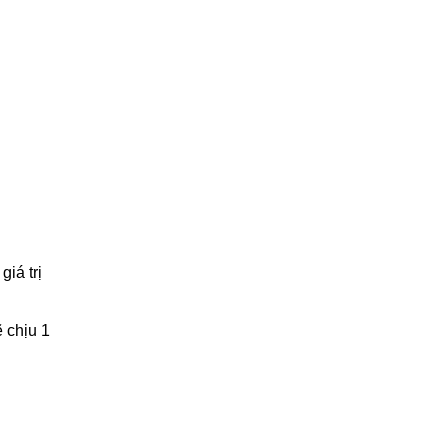
iá trị
 chịu 1