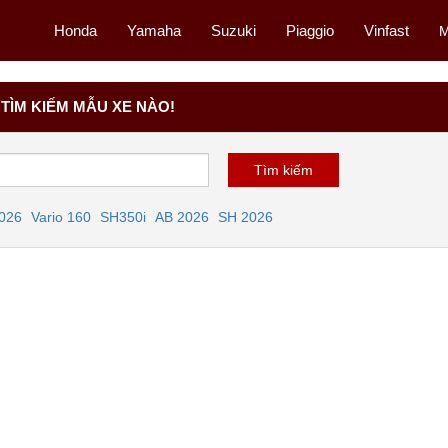
Honda
Yamaha
Suzuki
Piaggio
Vinfast
M
TÌM KIẾM MẪU XE NÀO!
2026
Vario 160
SH350i
AB 2026
SH 2026