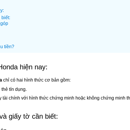
y:
biết:
 góp
u tiền?
Honda hiện nay:
a
chỉ có hai hình thức cơ bản gồm:
thẻ tín dụng.
y tài chính với hình thức chứng minh hoặc không chứng minh t
à giấy tờ cần biết: