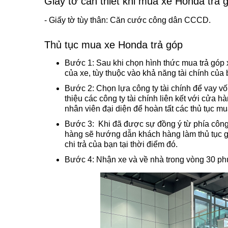
Giấy tờ cần thiết khi mua xe Honda trả 
- Giấy tờ tùy thân: Căn cước công dân CCCD.
Thủ tục mua xe Honda trả góp
Bước 1: Sau khi chọn hình thức mua trả góp x
của xe, tùy thuộc vào khả năng tài chính của
Bước 2: Chọn lựa công ty tài chính để vay v
thiệu các công ty tài chính liên kết với cửa 
nhân viên đại diện để hoàn tất các thủ tục mu
Bước 3: Khi đã được sự đồng ý từ phía công t
hàng sẽ hướng dẫn khách hàng làm thủ tục g
chi trả của bạn tại thời điểm đó.
Bước 4: Nhận xe và về nhà trong vòng 30 phú