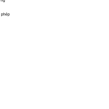
ờng
o phép