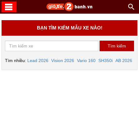
BẠN TÌM KIẾM MẪU XE NÀO!
Tìm nhiều:
Lead 2026
Vision 2026
Vario 160
SH350i
AB 2026