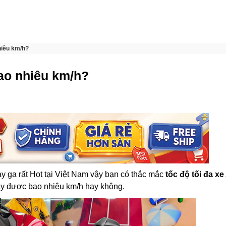
hiêu km/h?
bao nhiêu km/h?
y ga rất Hot tại Việt Nam vậy bạn có thắc mắc
tốc độ tối đa xe 
ạy được bao nhiêu km/h hay không.