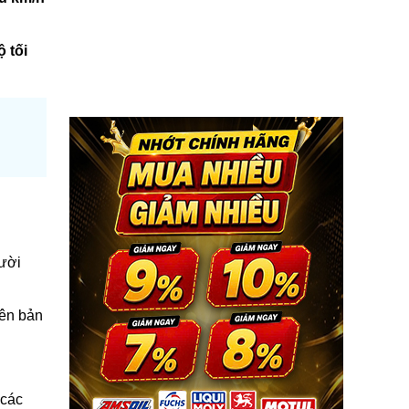
ộ tối
ười
yên bản
 các