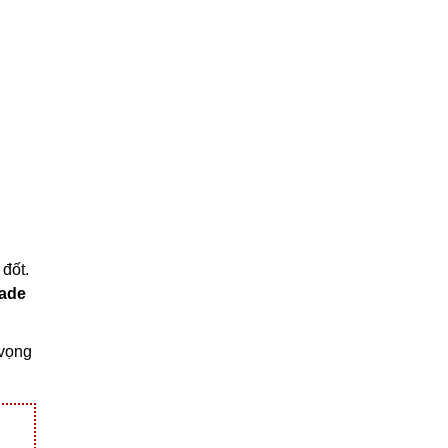
 đốt.
lade
 vọng