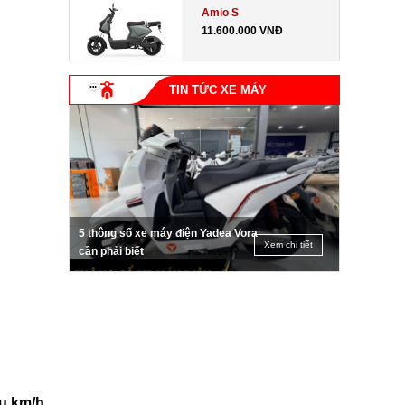
Amio S
11.600.000 VNĐ
TIN TỨC XE MÁY
5 thông số xe máy điện Yadea Vora
Xem chi tiết
cần phải biết
êu km/h