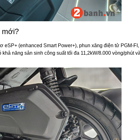
ì mới?
cơ eSP+ (enhanced Smart Power+), phun xăng điện tử PGM-FI,
 có khả năng sản sinh công suất tối đa 11,2kW/8.000 vòng/phút v