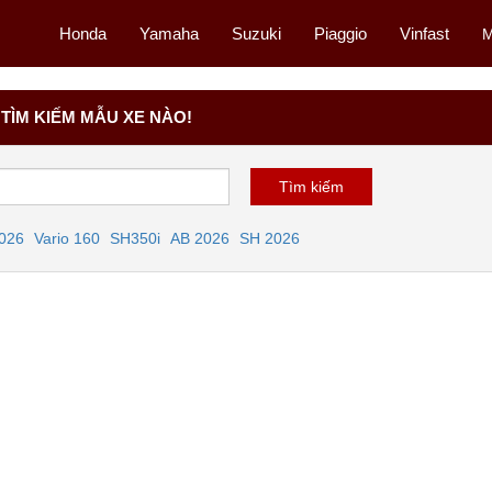
Honda
Yamaha
Suzuki
Piaggio
Vinfast
M
TÌM KIẾM MẪU XE NÀO!
2026
Vario 160
SH350i
AB 2026
SH 2026