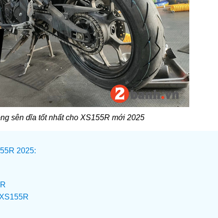
ông sên dĩa tốt nhất cho XS155R mới 2025
155R 2025:
5R
o XS155R
R