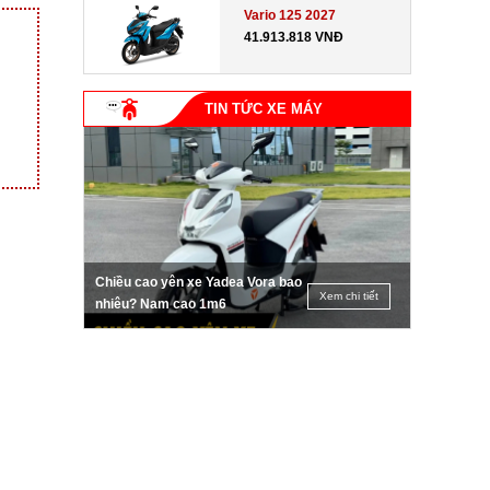
Vario 125 2027
41.913.818 VNĐ
TIN TỨC XE MÁY
Chiều cao yên xe Yadea Vora bao
Xem chi tiết
nhiêu? Nam cao 1m6