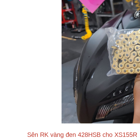
Sên RK vàng đen 428HSB cho XS155R