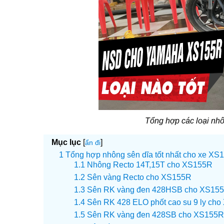
Tổng hợp các loại nh
Mục lục
[
]
ẩn đi
Tổng hợp nhông sên dĩa tốt nhất cho xe XS
Nhông Recto 14T,15T cho XS155R
Sên vàng Recto cho XS155R
Sên RK vàng đen 428HSB cho XS15
Sên RK 428 ELO phốt cao su 9 ly ch
Sên RK vàng đen 428SB cho XS155