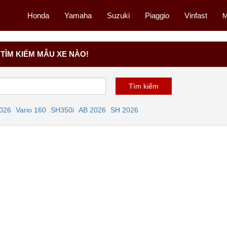
Honda
Yamaha
Suzuki
Piaggio
Vinfast
M
TÌM KIẾM MẪU XE NÀO!
2026
Vario 160
SH350i
AB 2026
SH 2026