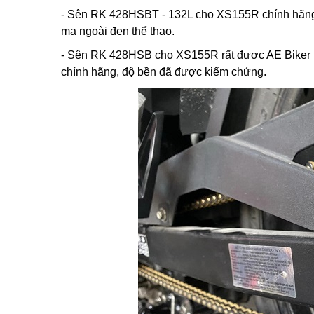
- Sên RK 428HSBT - 132L cho XS155R chính hãng N
mạ ngoài đen thể thao.
- Sên RK 428HSB cho XS155R rất được AE Biker ư
chính hãng, độ bền đã được kiểm chứng.