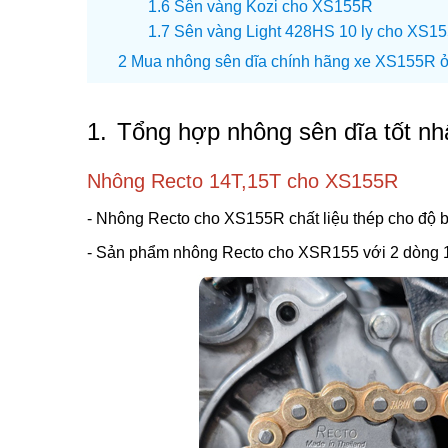
Sên vàng Kozi cho XS155R
Sên vàng Light 428HS 10 ly cho XS1
Mua nhông sên dĩa chính hãng xe XS155R ở đ
1.
Tổng hợp nhông sên dĩa tốt n
Nhông Recto 14T,15T cho XS155R
- Nhông Recto cho XS155R chất liệu thép cho độ b
- Sản phẩm nhông Recto cho XSR155 với 2 dòng 1