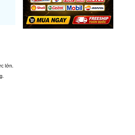
c lớn.
g.