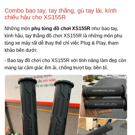
Combo bao tay, tay thắng, gù tay lái, kính
chiếu hậu cho XS155R
Những món
phụ tùng đồ chơi XS155R
như bao tay,
kính hậu, tay thắng đồ chơi XS155R là những món phụ
tùng xe máy rất dễ thay thế chỉ việc Plug & Play, tham
khảo bên dưới:
- Bao tay đồ chơi cho XS155R với tính năng làm đẹp còn
mang lại cảm giác êm ái, chống trượt tay, bền bỉ.