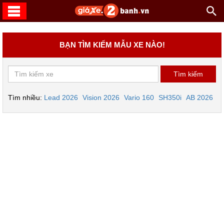
BẠN TÌM KIẾM MẪU XE NÀO!
Tìm nhiều:
Lead 2026
Vision 2026
Vario 160
SH350i
AB 2026