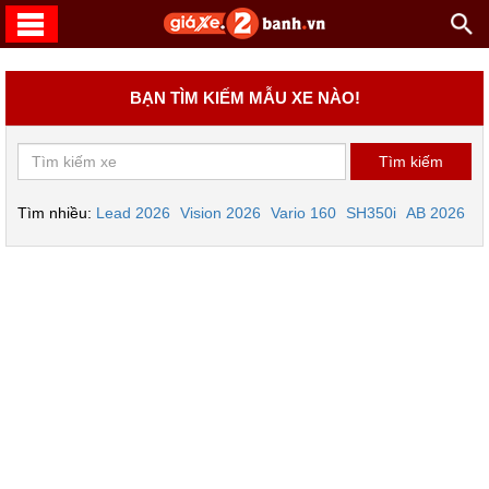
BẠN TÌM KIẾM MẪU XE NÀO!
Tìm nhiều:
Lead 2026
Vision 2026
Vario 160
SH350i
AB 2026