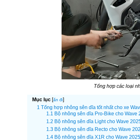
Tổng hợp các loại n
Mục lục
[
]
ẩn đi
Tổng hợp nhông sên dĩa tốt nhất cho xe Wa
Bộ nhông sên dĩa Pro-Bike cho Wave 
Bộ nhông sên dĩa Light cho Wave 202
Bộ nhông sên dĩa Recto cho Wave 20
Bộ nhông sên dĩa X1R cho Wave 202