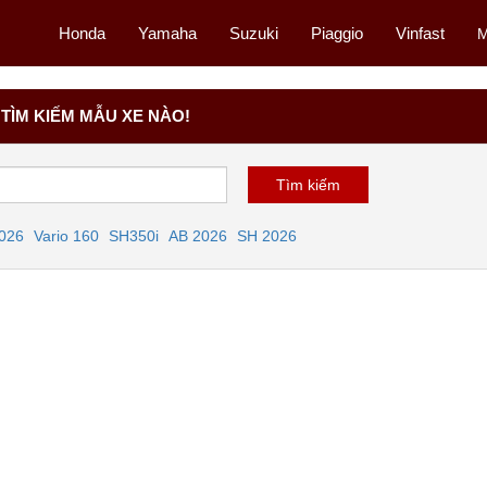
Honda
Yamaha
Suzuki
Piaggio
Vinfast
M
TÌM KIẾM MẪU XE NÀO!
2026
Vario 160
SH350i
AB 2026
SH 2026