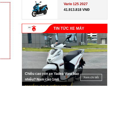
Vario 125 2027
41.913.818 VNĐ
TIN TỨC XE MÁY
Chiều cao yên xe Yadea Vora bao
Xem chi tiết
nhiêu? Nam cao 1m6