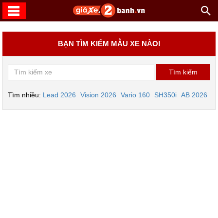
BẠN TÌM KIẾM MẪU XE NÀO!
Tìm nhiều:
Lead 2026
Vision 2026
Vario 160
SH350i
AB 2026