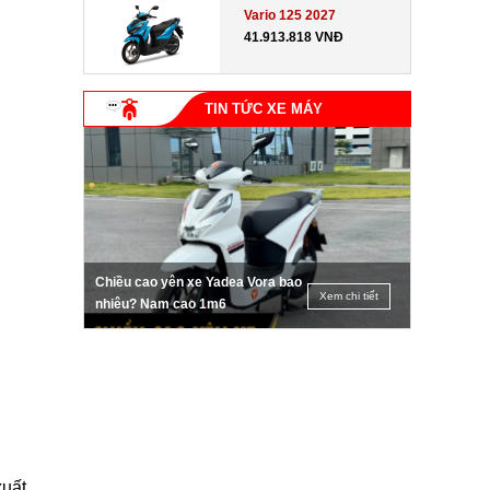
Vario 125 2027
41.913.818 VNĐ
TIN TỨC XE MÁY
Chiều cao yên xe Yadea Vora bao
Xem chi tiết
nhiêu? Nam cao 1m6
xuất