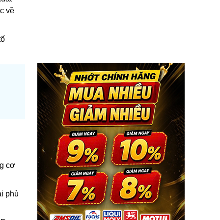
c về
tố
ng cơ
ài phù