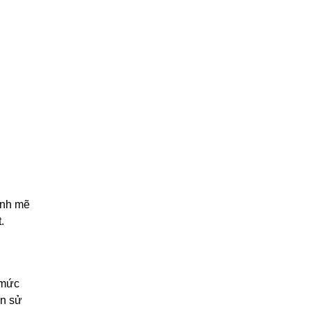
ạnh mẽ
.
 mức
ạn sử