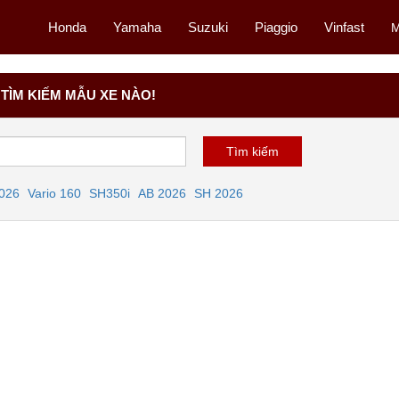
Honda
Yamaha
Suzuki
Piaggio
Vinfast
M
TÌM KIẾM MẪU XE NÀO!
2026
Vario 160
SH350i
AB 2026
SH 2026