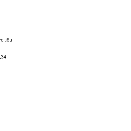
c tiêu
,34