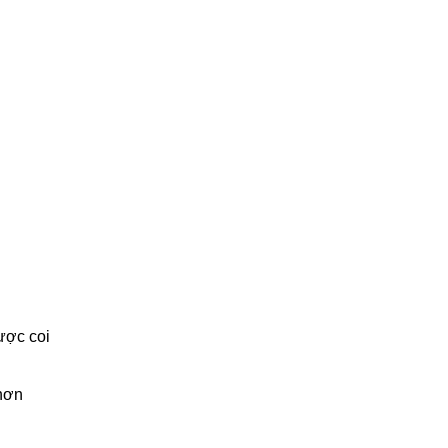
ược coi
 hơn