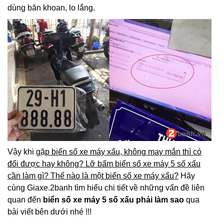
dùng băn khoan, lo lắng.
Vậy khi
gặp biển số xe máy xấu, không may mắn thì có
đổi được hay không? Lỡ bấm biển số xe máy 5 số xấu
cần làm gì? Thế nào là một biển số xe máy xấu?
Hãy
cùng Giaxe.2banh tìm hiểu chi tiết về những vấn đề liên
quan đến
biển số xe máy 5 số xấu phải làm sao
qua
bài viết bên dưới nhé !!!