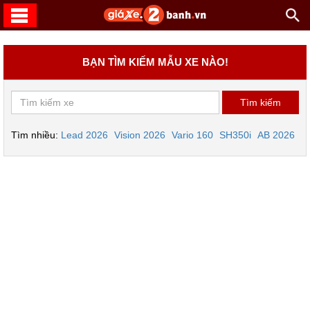
BẠN TÌM KIẾM MẪU XE NÀO!
Tìm nhiều:
Lead 2026
Vision 2026
Vario 160
SH350i
AB 2026