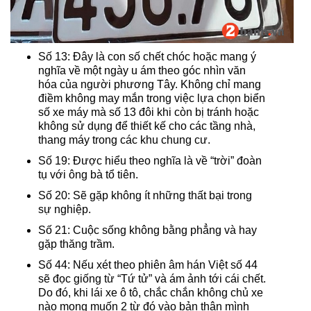
Số 13: Đây là con số chết chóc hoặc mang ý
nghĩa về một ngày u ám theo góc nhìn văn
hóa của người phương Tây. Không chỉ mang
điềm không may mắn trong việc lựa chọn biển
số xe máy mà số 13 đôi khi còn bị tránh hoặc
không sử dụng để thiết kế cho các tầng nhà,
thang máy trong các khu chung cư.
Số 19: Được hiểu theo nghĩa là về “trời” đoàn
tụ với ông bà tổ tiên.
Số 20: Sẽ gặp không ít những thất bại trong
sự nghiệp.
Số 21: Cuộc sống không bằng phẳng và hay
gặp thăng trầm.
Số 44: Nếu xét theo phiên âm hán Việt số 44
sẽ đọc giống từ “Tứ tử” và ám ảnh tới cái chết.
Do đó, khi lái xe ô tô, chắc chắn không chủ xe
nào mong muốn 2 từ đó vào bản thân mình