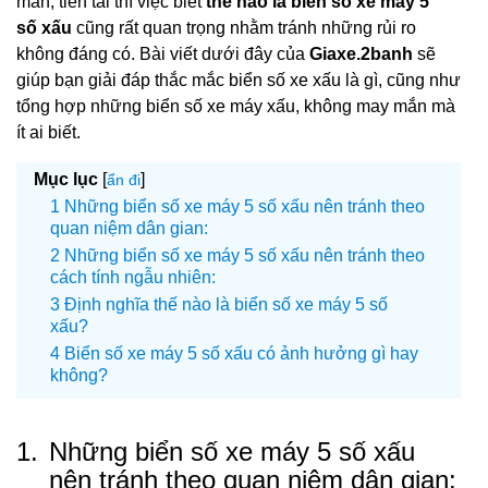
mắn, tiền tài thì việc biết
thế nào là biển số xe máy 5
số xấu
cũng rất quan trọng nhằm tránh những rủi ro
không đáng có. Bài viết dưới đây của
Giaxe.2banh
sẽ
giúp bạn giải đáp thắc mắc biển số xe xấu là gì, cũng như
tổng hợp những biển số xe máy xấu, không may mắn mà
ít ai biết.
Mục lục
[
]
ẩn đi
Những biển số xe máy 5 số xấu nên tránh theo
quan niệm dân gian:
Những biển số xe máy 5 số xấu nên tránh theo
cách tính ngẫu nhiên:
Định nghĩa thế nào là biển số xe máy 5 số
xấu?
Biển số xe máy 5 số xấu có ảnh hưởng gì hay
không?
1.
Những biển số xe máy 5 số xấu
nên tránh theo quan niệm dân gian: