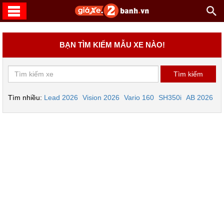
BẠN TÌM KIẾM MẪU XE NÀO!
Tìm nhiều:
Lead 2026
Vision 2026
Vario 160
SH350i
AB 2026