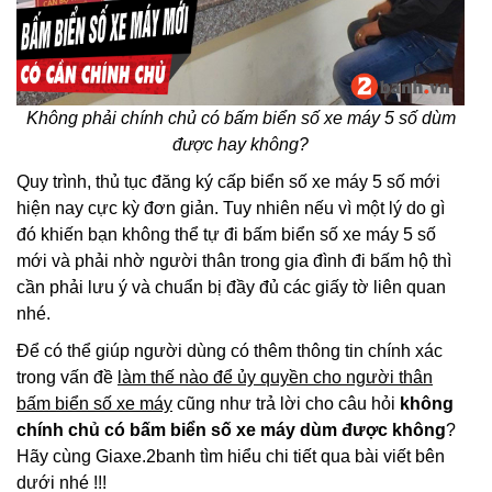
Không phải chính chủ có bấm biển số xe máy 5 số dùm
được hay không?
Quy trình, thủ tục đăng ký cấp biển số xe máy 5 số mới
hiện nay cực kỳ đơn giản. Tuy nhiên nếu vì một lý do gì
đó khiến bạn không thể tự đi bấm biển số xe máy 5 số
mới và phải nhờ người thân trong gia đình đi bấm hộ thì
cần phải lưu ý và chuẩn bị đầy đủ các giấy tờ liên quan
nhé.
Để có thể giúp người dùng có thêm thông tin chính xác
trong vấn đề
làm thế nào để ủy quyền cho người thân
bấm biển số xe máy
cũng như trả lời cho câu hỏi
không
chính chủ có bấm biển số xe máy dùm được không
?
Hãy cùng Giaxe.2banh tìm hiểu chi tiết qua bài viết bên
dưới nhé !!!