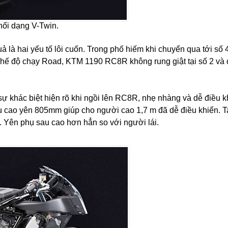
i dạng V-Twin.​
 là hai yếu tố lôi cuốn. Trong phố hiếm khi chuyển qua tới số 4
ế độ chạy Road, KTM 1190 RC8R không rung giật tại số 2 và
ự khác biệt hiện rõ khi ngồi lên RC8R, nhẹ nhàng và dễ điều k
 cao yên 805mm giúp cho người cao 1,7 m đã dễ điều khiển. Ta
 Yên phụ sau cao hơn hẳn so với người lái.