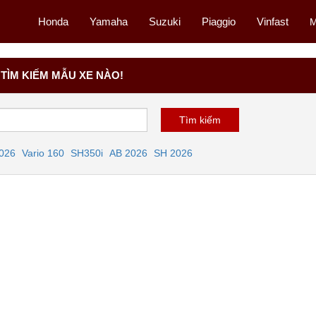
Honda
Yamaha
Suzuki
Piaggio
Vinfast
M
TÌM KIẾM MẪU XE NÀO!
2026
Vario 160
SH350i
AB 2026
SH 2026