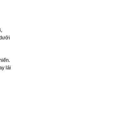
,
 dưới
hiển.
y lái