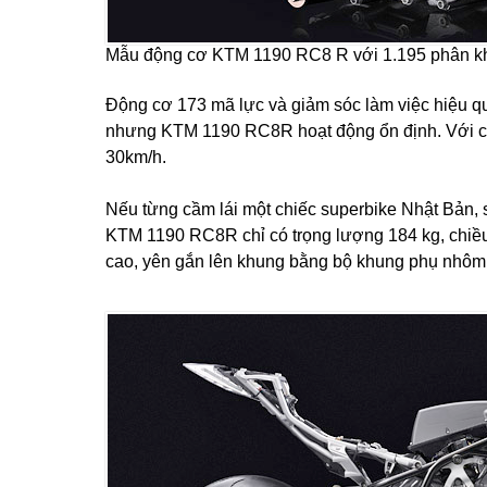
Mẫu động cơ KTM 1190 RC8 R với 1.195 phân khố
Động cơ 173 mã lực và giảm sóc làm việc hiệu quả
nhưng KTM 1190 RC8R hoạt động ổn định. Với ch
30km/h.
Nếu từng cầm lái một chiếc superbike Nhật Bản, s
KTM 1190 RC8R chỉ có trọng lượng 184 kg, chiều
cao, yên gắn lên khung bằng bộ khung phụ nhôm.