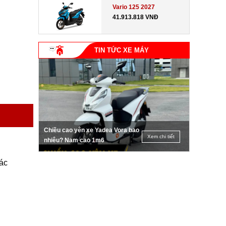
Vario 125 2027
41.913.818 VNĐ
TIN TỨC XE MÁY
Chiều cao yên xe Yadea Vora bao
Xem chi tiết
nhiêu? Nam cao 1m6
ác