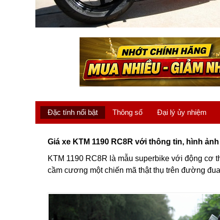
Đặc tính nổi bật
Thông số
Đại lý ủy nhiệm
Giá xe KTM 1190 RC8R với thông tin, hình ảnh c
KTM 1190 RC8R là mẫu superbike với động cơ th
cầm cương một chiến mã thật thụ trên đường đua