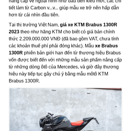
nâng cấp về ngoại hình như đầu đèn kiểu mới, các chi
tiết làm từ Carbon v...v... giúp mẫu xe trở nên hấp dẫn
hơn từ cái nhìn đầu tiên.
Tại thị trường Việt Nam,
giá xe KTM Brabus 1300R
2023
theo như hãng KTM cho biết có giá bán chính
thức 2.209.000.000 VNĐ (đã bao gồm VAT, chưa tính
các khoản thuế phí phải đóng khác). Mẫu
xe Brabus
1300R
phiên bản giới hạn đến từ thương hiệu Brabus
vốn được biết đến với những mẫu sản phẩm nâng cấp
từ những dòng ôtô của Mercedes, và giờ đây thương
hiệu này tiếp tục gây chú ý bằng mẫu môtô KTM
Brabus 1300R.