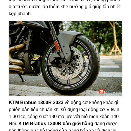
đĩa trước được lắp thêm khe hướng gió giúp tản nhiệt
kẹp phanh.
KTM Brabus 1300R 2023
về động cơ không khác gì
phiên bản tiêu chuẩn khi sử dụng loại động cơ V-twin
1.301cc, công suất 180 mã lực với mô-men xoắn 140
Nm.
KTM Brabus 1300R bản giới hãng
đang được
bán thông qua hệ thống cửa hàng bán xe và
dịch vụ