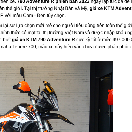
trên xe.
790 Adventure R phiên bản 2023
ngay lập tức đã để l
n thế giới. Tại thị trường Nhật Bản và Mỹ,
giá xe KTM Advent
HP với màu Cam - Đen tùy chọn.
lại sự lựa chọn mới mẻ cho người tiêu dùng trên toàn thế giới
hính thức có mặt tại thị trường Việt Nam và được nhập khẩu n
c biết
giá xe KTM 790 Adventure R
cực kỳ tốt ở mức 497.000.
Yamaha Tenere 700, mẫu xe này hiện vẫn chưa được phân phối 