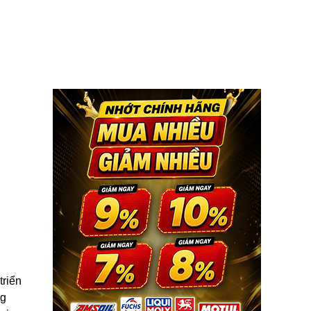
triển
ng