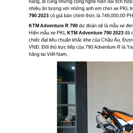
hàng, đi cùng những công nghệ hiện đại tích hợp 
nhiều ấn tượng với những anh em chơi xe PKL trê
790 2023
có giá bán chính thức là 749,000.00 P
KTM Adventure R 790
dự đoán sẽ là mẫu xe đem 
Hiện mẫu xe PKL
KTM Adventure 790 2023
đã c
chiếc đạt tiêu chuẩn khắc khe của Châu Âu. Đượ
VNĐ. Đối thủ trực tiếp của 790 Adventure R là 
hãng tại Việt Nam.