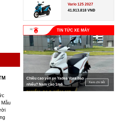
Vario 125 2027
41.913.818 VNĐ
TIN TỨC XE MÁY
KTM
Chiều cao yên xe Yadea Vora bao
Xem chi tiết
nhiêu? Nam cao 1m6
ức
. Mẫu
ười
ững