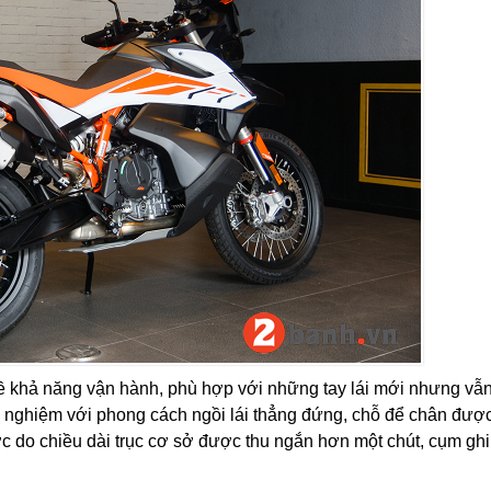
ề khả năng vận hành, phù hợp với những tay lái mới nhưng vẫ
h nghiệm với phong cách ngồi lái thẳng đứng, chỗ để chân đượ
ợc do chiều dài trục cơ sở được thu ngắn hơn một chút, cụm gh