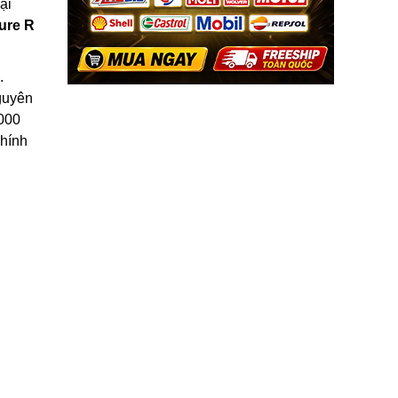
ại
ure R
.
guyên
000
chính