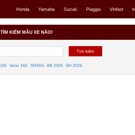
Honda
Yamaha
Suzuki
Piaggio
Vinfast
M
TÌM KIẾM MẪU XE NÀO!
2026
Vario 160
SH350i
AB 2026
SH 2026