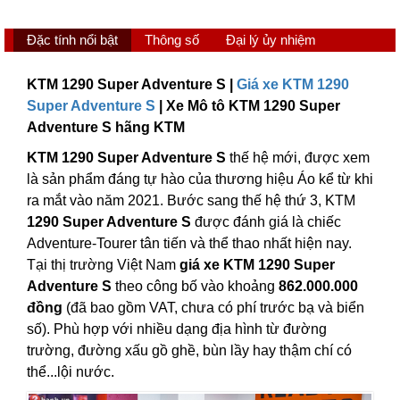
Đặc tính nổi bật
Thông số
Đại lý ủy nhiệm
KTM 1290 Super Adventure S |
Giá xe KTM 1290
Super Adventure S
| Xe Mô tô KTM 1290 Super
Adventure S hãng KTM
KTM 1290 Super Adventure S
thế hệ mới, được xem
là sản phẩm đáng tự hào của thương hiệu Áo kể từ khi
ra mắt vào năm 2021. Bước sang thế hệ thứ 3, KTM
1290 Super Adventure S
được đánh giá là chiếc
Adventure-Tourer tân tiến và thể thao nhất hiện nay.
Tại thị trường Việt Nam
giá xe KTM 1290 Super
Adventure S
theo công bố vào khoảng
862.000.000
đồng
(đã bao gồm VAT, chưa có phí trước bạ và biển
số). Phù hợp với nhiều dạng địa hình từ đường
trường, đường xấu gồ ghề, bùn lầy hay thậm chí có
thể...lội nước.