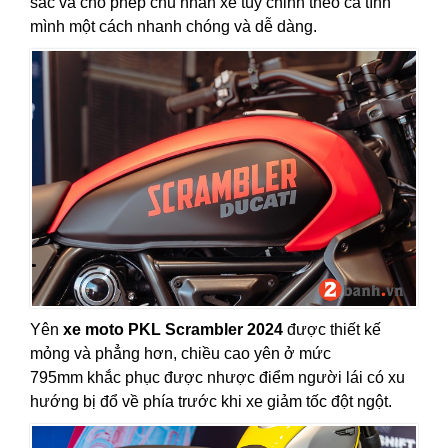
sắc và cho phép chủ nhân xe tùy chỉnh theo cá tính
mình một cách nhanh chóng và dễ dàng.
Yên
xe moto PKL Scrambler 2024
được thiết kế
mỏng và phẳng hơn, chiều cao yên ở mức
795mm khắc phục được nhược điểm người lái có xu
hướng bị đổ về phía trước khi xe giảm tốc đột ngột.