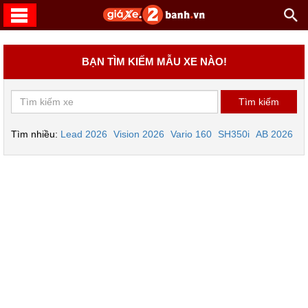
BẠN TÌM KIẾM MẪU XE NÀO!
Tìm nhiều:
Lead 2026
Vision 2026
Vario 160
SH350i
AB 2026