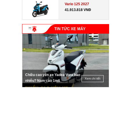
Vario 125 2027
41.913.818 VNĐ
TIN TỨC XE MÁY
Chiều cao yên xe Yadea Vora bao
Xem chi tiết
nhiêu? Nam cao 1m6