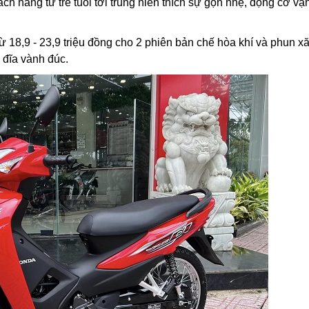
 hàng từ trẻ tuổi tới trung niên thích sự gọn nhẹ, động cơ vậ
từ 18,9 - 23,9 triệu đồng cho 2 phiên bản chế hòa khí và phun x
 đĩa vành đúc.