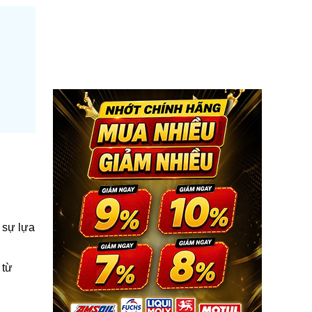
 sự lựa
 từ