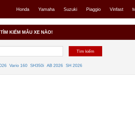
Honda
Yamaha
Suzuki
Piaggio
Vinfast
M
TÌM KIẾM MẪU XE NÀO!
2026
Vario 160
SH350i
AB 2026
SH 2026