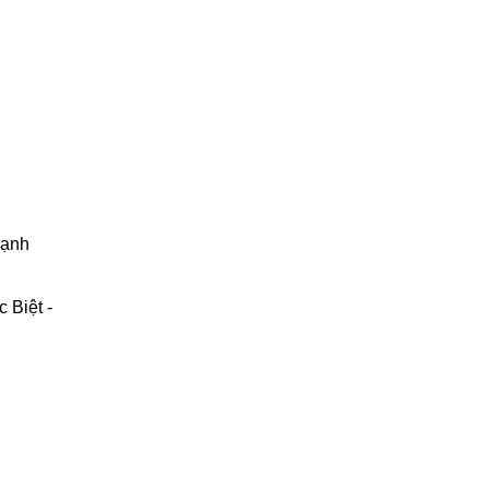
mạnh
 Biệt -